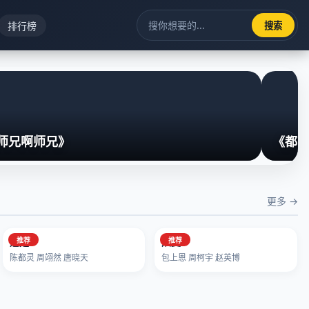
排行榜
搜索
师兄啊师兄》
《都
更多 →
更新至第24集
更新至第19集
翘楚
推荐
炽夏
推荐
陈都灵 周翊然 唐晓天
包上恩 周柯宇 赵英博