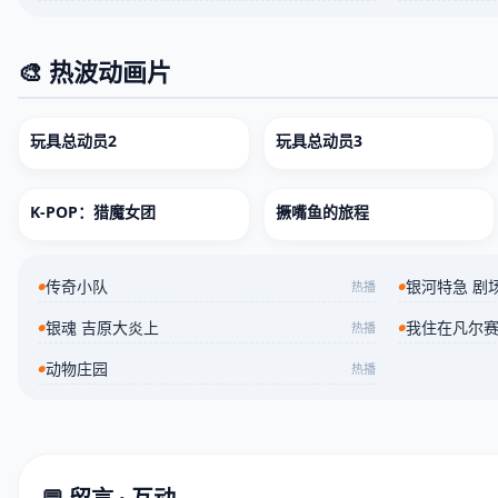
🎨 热波动画片
HD
HD
玩具总动员2
玩具总动员3
HD
HD
K-POP：猎魔女团
撅嘴鱼的旅程
传奇小队
银河特急 剧
热播
●
●
银魂 吉原大炎上
我住在凡尔
热播
●
●
动物庄园
热播
●