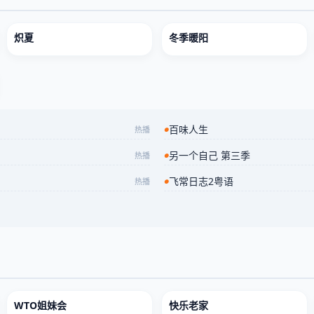
更新至第19集
更新至第10集
炽夏
冬季暖阳
百味人生
热播
●
另一个自己 第三季
热播
●
中
飞常日志2粤语
热播
●
更新至20260624
先导片
WTO姐妹会
快乐老家