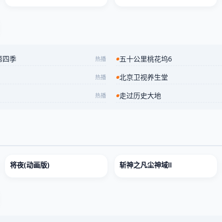
第四季
五十公里桃花坞6
热播
●
北京卫视养生堂
热播
●
走过历史大地
热播
●
更新至第11集
更新至第3集
将夜(动画版)
斩神之凡尘神域Ⅱ