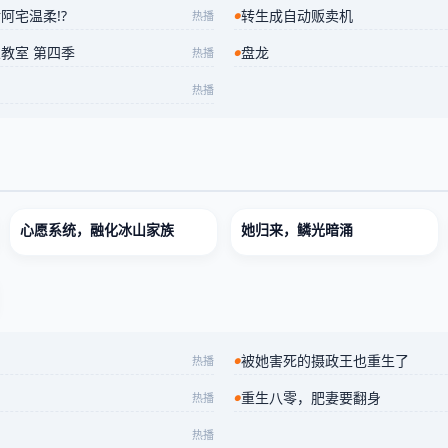
阿宅温柔!?
转生成自动贩卖机
热播
●
教室 第四季
盘龙
热播
●
热播
完结
完结
心愿系统，融化冰山家族
她归来，鳞光暗涌
被她害死的摄政王也重生了
热播
●
重生八零，肥妻要翻身
热播
●
热播