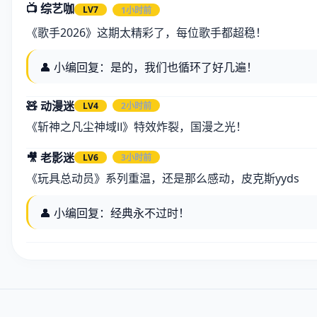
📺 综艺咖
LV7
1小时前
《歌手2026》这期太精彩了，每位歌手都超稳！
👤 小编回复：是的，我们也循环了好几遍！
🧸 动漫迷
LV4
2小时前
《斩神之凡尘神域Ⅱ》特效炸裂，国漫之光！
🎥 老影迷
LV6
3小时前
《玩具总动员》系列重温，还是那么感动，皮克斯yyds
👤 小编回复：经典永不过时！