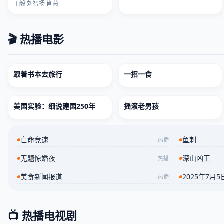
于毅 刘智扬 肖茵
🎬 热播电影
更新至20260625
更新至第3集
跟着书本去旅行
一招一食
完结
更新至HD
美国实验：细说建国250年
摇滚老男孩
亡命竞速
鱼刺
热播
●
●
无题惊婚夜
深山凶王
热播
●
●
美食新闻报道
2025年7月5
热播
●
●
📺 热播电视剧