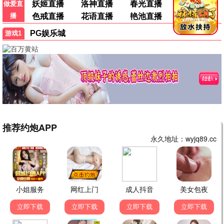
走过历史大地
热播
●
🧸 热波动漫
更多 →
更新至第5集
更新至第15集
更新至第11集
天命
茅山学宫
将夜(动画版)
更新至第3集
更新至第8集
更新至第4集
斩神之凡尘神域Ⅱ
小星帽尼欧欧
镖人 第二季
更新至第39集
更新至第43集
盗妖行
逆天邪神3D
蛀在糖糖裡
没有辣妹会对阿宅温柔!?
热播
热播
●
●
转生成自动贩卖机
机械之声的传奇 第四季
热播
热播
●
●
租借女友 第五季
实力至上主义教室 第四季
热播
热播
●
●