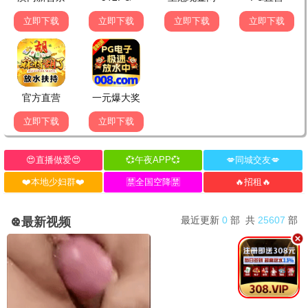
诱引刺情
未见却钟情
热播
热播
●
●
重生八零，肥妻要翻身
闪婚夫人又飒又美
热播
热播
●
●
宁渊曜
巾帼丈夫
热播
热播
●
●
🎨 热波动画片
更多 →
HD
HD
HD
玩具总动员2
玩具总动员3
玩具总动员
HD
HD
HD
ChaO，我代表人类跟人鱼结婚了
龙之心：灵界探访记
奥利维亚与无声震波
HD
HD
K-POP：猎魔女团
撅嘴鱼的旅程
传奇小队
银河特急 剧场加长版
热播
热播
●
●