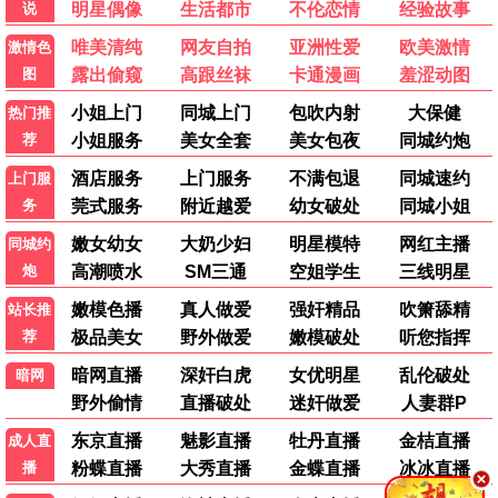
🎤 热播综艺
更多 →
更新至20260625
更新至20260624
更新至20260624
百家讲坛
全民星攻略
WTO姐妹会
先导片
下饭纯享
第3期中
快乐老家
食神·百厨大战
天才厨人
第5期
萌娃当家
喜欢你我也是 第六季
爸爸当家 第五季
半熟恋人 第五季
开始推理吧 第四季
热播
热播
●
●
五十公里桃花坞6
超燃青春的合唱
热播
热播
●
●
毛雪汪
黄金渔场
热播
热播
●
●
北京卫视养生堂
金牌调解
热播
热播
●
●
刘在街头第四季
爱情保卫战
热播
热播
●
●