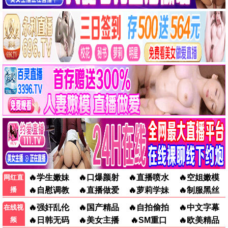
美国实验：细说建国250年
摇滚老男孩
亡命竞速
鱼刺
热播
热播
●
●
校园火劫：深渊
红嫁衣：纸新娘
热播
热播
●
●
无题惊婚夜
深山凶王
热播
热播
●
●
它们在这里
沉默不该有的样子
热播
热播
●
●
美食新闻报道
2025年7月5日 凌晨4点18分
热播
热播
●
●
鬼区死守
饥饿河马
热播
热播
●
●
📺 热播电视剧
更多 →
更新至第14集
更新至第17集
更新至第19集
行医道
妻本善良
炽夏