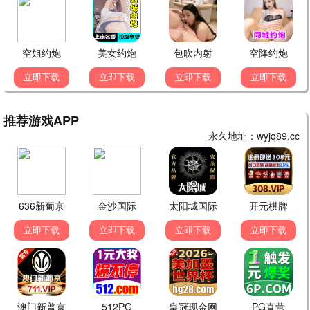
盘龙
Re：从零开始 第四季
热播
热播
●
●
武神主宰
云深不知梦
热播
热播
●
●
📱 热播短剧
更多 →
完结
完结
完结
重生之假千金是真团宠
余生不负晚晴天
心愿系统，融化冰山家族
完结
完结
完结
她归来，鳞光暗涌
穿书八零，带着媳妇走向人生巅峰
理智点！嫁给我
完结
完结
玉佩觉醒，离婚开启新人生
娘娘开门，我来请安
一元秒杀福袋
嫁给盛先生
热播
热播
●
●
被她害死的摄政王也重生了
闺蜜穿成婆媳
热播
热播
●
●