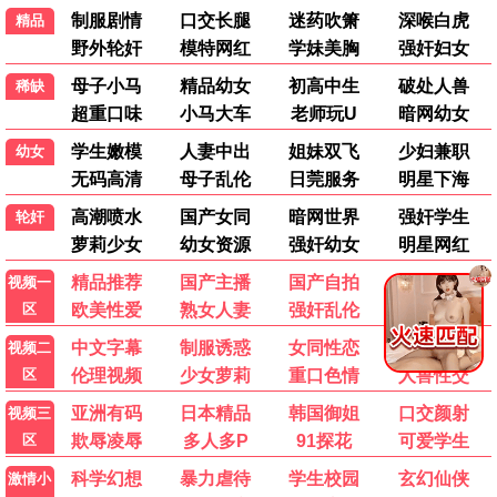
更新至第10集
完结
更新至第271集
冬季暖阳
花链
宝岛西米乐
更新至第4集
更新至第16集
去桃花盛开的地方2
一念初见锦衣谣
我们愉快的好日子
红色珍珠
热播
热播
●
●
百味人生
阿松与阿暖
热播
热播
●
●
过多的爱与谋杀
豆腐妈妈
热播
热播
●
●
另一个自己 第三季
当橘子掉落时
热播
热播
●
●
种墨园
你在夏日之中
热播
热播
●
●
飞常日志2粤语
飞常日志2国语
热播
热播
●
●
爱情有烟火
热播
●