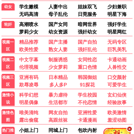
🎤 热播综艺
更多 →
更新至20260625
更新至20260624
更新至20260624
百家讲坛
全民星攻略
WTO姐妹会
先导片
下饭纯享
第3期中
快乐老家
食神·百厨大战
天才厨人
第5期
萌娃当家
喜欢你我也是 第六季
爸爸当家 第五季
半熟恋人 第五季
开始推理吧 第四季
热播
热播
●
●
五十公里桃花坞6
超燃青春的合唱
热播
热播
●
●
毛雪汪
黄金渔场
热播
热播
●
●
北京卫视养生堂
金牌调解
热播
热播
●
●
刘在街头第四季
爱情保卫战
热播
热播
●
●