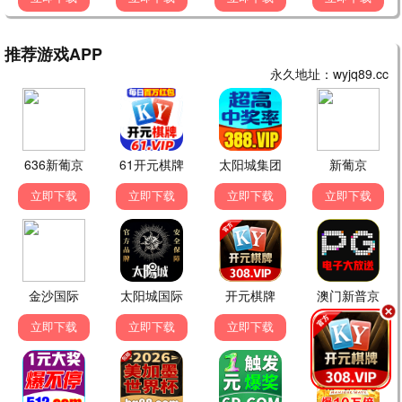
诱引刺情
未见却钟情
热播
热播
●
●
重生八零，肥妻要翻身
闪婚夫人又飒又美
热播
热播
●
●
宁渊曜
巾帼丈夫
热播
热播
●
●
🎨 热波动画片
更多 →
HD
HD
HD
玩具总动员2
玩具总动员3
玩具总动员
HD
HD
HD
ChaO，我代表人类跟人鱼结婚了
龙之心：灵界探访记
奥利维亚与无声震波
HD
HD
K-POP：猎魔女团
撅嘴鱼的旅程
传奇小队
银河特急 剧场加长版
热播
热播
●
●