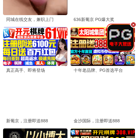
🎬 追剧达人
LV5
10分钟前
《南部档案》张新成演技在线，剧情紧凑，推荐！
👤 小编回复：感谢推荐，已加入追剧清单。
🍿 电影爱好者
LV3
25分钟前
《爱是怪物》这个译名很有意思，期待资源上线。
📺 综艺咖
LV7
1小时前
《歌手2026》这期太精彩了，每位歌手都超稳！
👤 小编回复：是的，我们也循环了好几遍！
🧸 动漫迷
LV4
2小时前
《斩神之凡尘神域Ⅱ》特效炸裂，国漫之光！