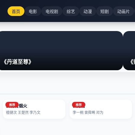
首页
电影
电视剧
综艺
动漫
短剧
动画片
《丹道至尊》
《
更新至第20集
更新至第14集
爱情有烟火
推荐
云秀行
推荐
檀健次 王楚然 李乃文
李一桐 曾舜晞 邓为