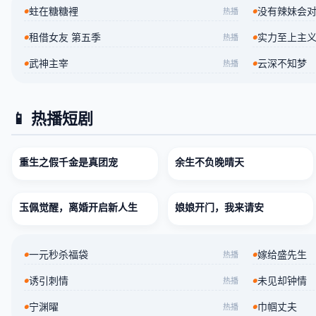
蛀在糖糖裡
没有辣妹会对
热播
●
●
租借女友 第五季
实力至上主义
热播
●
●
武神主宰
云深不知梦
热播
●
●
📱 热播短剧
完结
完结
重生之假千金是真团宠
余生不负晚晴天
完结
完结
玉佩觉醒，离婚开启新人生
娘娘开门，我来请安
一元秒杀福袋
嫁给盛先生
热播
●
●
诱引刺情
未见却钟情
热播
●
●
宁渊曜
巾帼丈夫
热播
●
●