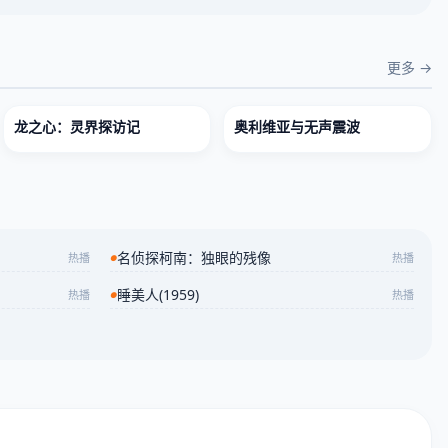
更多 →
HD
HD
龙之心：灵界探访记
奥利维亚与无声震波
名侦探柯南：独眼的残像
热播
热播
●
睡美人(1959)
热播
热播
●