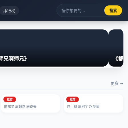
排行榜
搜索
师兄啊师兄》
《都
更多 →
更新至第24集
更新至第19集
翘楚
推荐
炽夏
推荐
陈都灵 周翊然 唐晓天
包上恩 周柯宇 赵英博