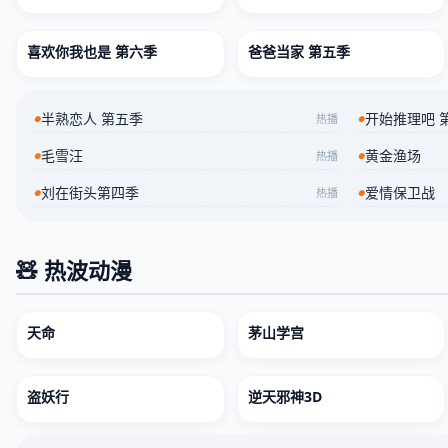
第5期
萌娃当家
喜欢你我也是 第六季
爸爸当家 第五季
半熟恋人 第五季
开始推理吧 
热播
●
●
毛雪汪
黄金渔场
热播
●
●
刘在街头第四季
爱情保卫战
热播
●
●
🧸 热波动漫
更新至第5集
更新至第15集
天命
茅山学宫
更新至第39集
更新至第43集
盗妖行
逆天邪神3D