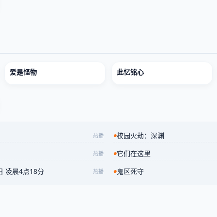
更新至HD
更新至HD
爱是怪物
此忆铭心
校园火劫：深渊
热播
●
它们在这里
热播
●
日 凌晨4点18分
鬼区死守
热播
●