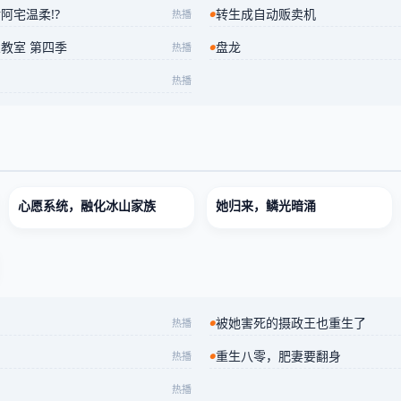
阿宅温柔!?
转生成自动贩卖机
热播
●
教室 第四季
盘龙
热播
●
热播
完结
完结
心愿系统，融化冰山家族
她归来，鳞光暗涌
被她害死的摄政王也重生了
热播
●
重生八零，肥妻要翻身
热播
●
热播