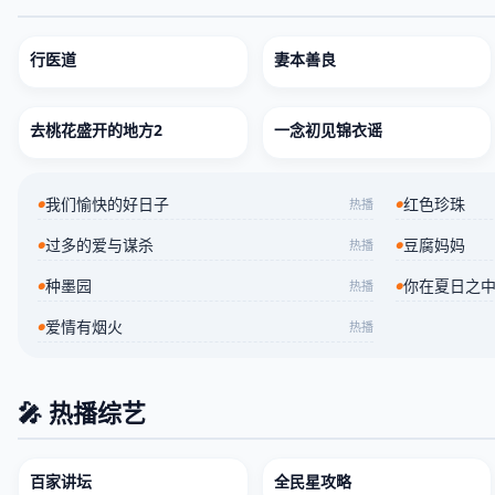
更新至第14集
更新至第17集
行医道
妻本善良
更新至第4集
更新至第16集
去桃花盛开的地方2
一念初见锦衣谣
我们愉快的好日子
红色珍珠
热播
●
●
过多的爱与谋杀
豆腐妈妈
热播
●
●
种墨园
你在夏日之
热播
●
●
爱情有烟火
热播
●
🎤 热播综艺
更新至20260625
更新至20260624
百家讲坛
全民星攻略