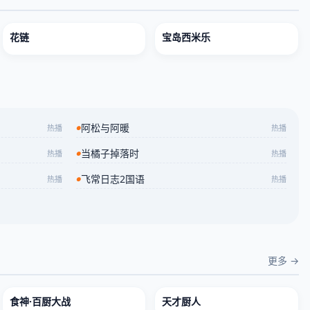
完结
更新至第271集
花链
宝岛西米乐
阿松与阿暖
热播
热播
●
当橘子掉落时
热播
热播
●
飞常日志2国语
热播
热播
●
更多 →
下饭纯享
第3期中
食神·百厨大战
天才厨人